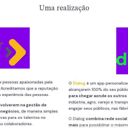
Uma realização
de pessoas apaixonadas pela
O
Dialog
é um app personalizad
Acreditamos que a reputação
alcançarem 100% do seu públic
a experiência das pessoas.
para chegar aonde os outros
indústria, agro, varejo e trans
nvolverem na gestão de
engajar seus públicos, nas fábr
 negócios
, de maneira simples
ivas para os talentos no
O Dialog
combina rede social 
ou colaboradores.
mais
para possibilitar o máxi